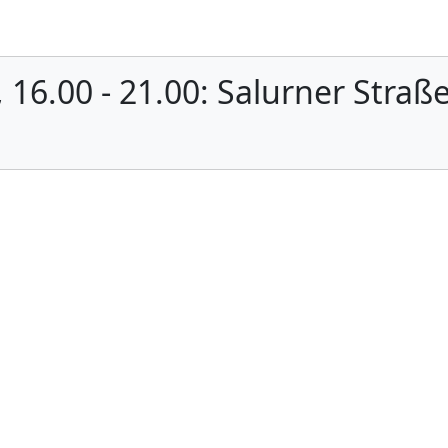
Aufgussplan
e
Aromen
Wissen
Kontakt
Termine
Petition Fen
., 16.00 - 21.00: Salurner Straß