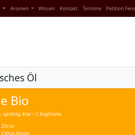
e
Aromen
Wissen
Kontakt
Termine
Petition Fen
Details
sches Öl
ne Bio
, spritzig, klar •
Kopfnote
 Zitrus
 Citrus limon