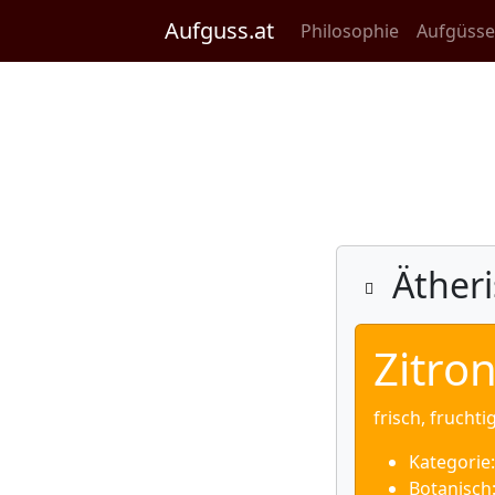
Aufguss.at
Philosophie
Aufgüss
Ätheri
Zitro
frisch, fruchtig
Kategorie:
Botanisch: