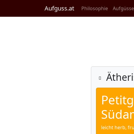
Aufguss.at
Philosophie
Aufgüss
Ätheri
Petitg
Südam
leicht herb, fr