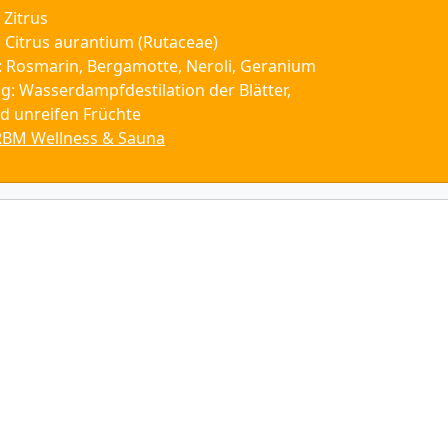
 Zitrus
 Citrus aurantium (Rutaceae)
 Rosmarin, Bergamotte, Neroli, Geranium
g: Wasserdampfdestilation der Blätter,
d unreifen Früchte
RBM Wellness & Sauna