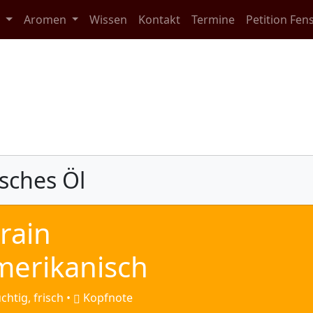
e
Aromen
Wissen
Kontakt
Termine
Petition Fen
Details
sches Öl
rain
erikanisch
uchtig, frisch •
Kopfnote