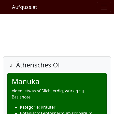
Aufguss.at
Details
Ätherisches Öl
Manuka
eigen, etwas süßlich, erdig, würzig •
Basisnote
Kategorie: Kräuter
Botanisch: Leptospermum scoparium