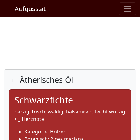
Aufguss.at
Details
Ätherisches Öl
Schwarzfichte
harzig, frisch, waldig, balsamisch, leicht würzig
•
Herznote
Kategorie: Hölzer
Botanisch: Picea mariana